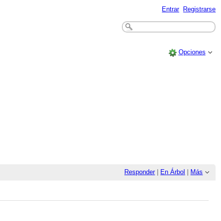
Entrar
Registrarse
Opciones
Responder
|
En Árbol
|
Más